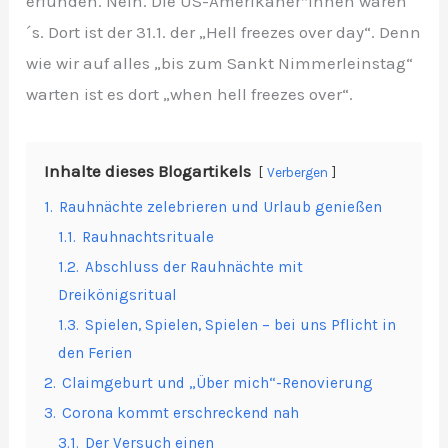
erfunden. Nein. Die US-Amerikaner*innen waren
´s. Dort ist der 31.1. der „Hell freezes over day“. Denn
wie wir auf alles „bis zum Sankt Nimmerleinstag“
warten ist es dort „when hell freezes over“.
Inhalte dieses Blogartikels
Verbergen
1.
Rauhnächte zelebrieren und Urlaub genießen
1.1.
Rauhnachtsrituale
1.2.
Abschluss der Rauhnächte mit
Dreikönigsritual
1.3.
Spielen, Spielen, Spielen – bei uns Pflicht in
den Ferien
2.
Claimgeburt und „Über mich“-Renovierung
3.
Corona kommt erschreckend nah
3.1.
Der Versuch einen