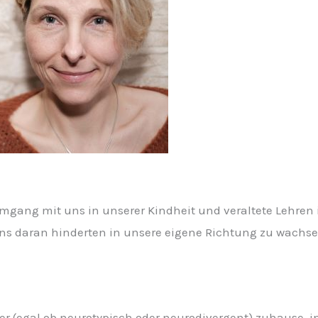
mgang mit uns in unserer Kindheit und veraltete Lehren
s daran hinderten in unsere eigene Richtung zu wachsen.
nder (egal ob neurotypisch oder neurodivergent) zuhause,